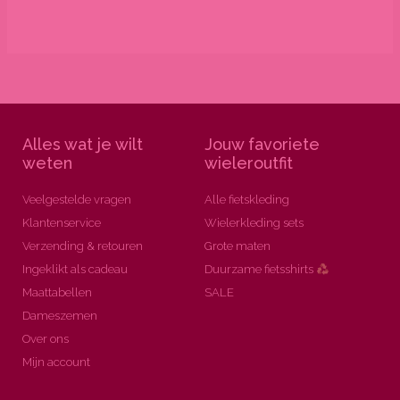
Alles wat je wilt
Jouw favoriete
weten
wieleroutfit
Veelgestelde vragen
Alle fietskleding
Klantenservice
Wielerkleding sets
Verzending & retouren
Grote maten
Ingeklikt als cadeau
Duurzame fietsshirts
Maattabellen
SALE
Dameszemen
Over ons
Mijn account