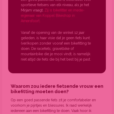
sportieve fietsers van elk niveau, als je het
Mirjam vraagt.
Zij is bikefitter en mede-
eigenaar van Koppel Bikeshop in
Amersfoort.
Vanaf de opening van de winkel 12 jaar
geleden, is haar visie dat je geen fiets kunt
(ver)kopen zonder vooraf een bikefitting te
doen. De racefiets, gravelbike of
mountainbike die je mooi vindt, is namelijk
niet altijd de fiets die bij het best bij je past.
Waarom zou iedere fietsende vrouw een
bikefitting moeten doen?
Op een goed passende fiets zit je comfortabeler en
voorkom je pijntjes en blessures. Ik raad werkelijk
iedereen aan een bikefitting te doen. Vaak hoor ik