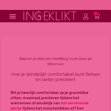
Ga
naar
de
0
Wink
inhoud
Waarom je altijd een bikefitting moet doen als
fietsvrouw
Hoe je (eindelijk) comfortabel kunt fietsen
en beter presteert
Wil je heerlijk comfortabel op je gravelbike
zitten, maximaal presteren tijdens het
wielrennen of eindelijk van
dat vervelende
pijntje
tijdens het mountainbiken af? Een