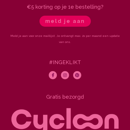
€5 korting op je 1e bestelling?
meld je aan
Meld je aan voor onze maillijst. Je ontvangt max. 2x per maand een update
van ons.
#INGEKLIKT
F
I
P
a
n
i
c
s
n
e
t
t
b
a
e
o
g
r
Gratis bezorgd
o
r
e
k
a
s
-
m
t
f