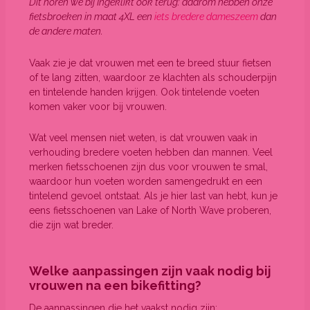
Dit horen we bij Ingeklikt ook terug: daarom hebben onze
fietsbroeken in maat 4XL een
iets bredere dameszeem
dan
de andere maten.
Vaak zie je dat vrouwen met een te breed stuur fietsen
of te lang zitten, waardoor ze klachten als schouderpijn
en tintelende handen krijgen. Ook tintelende voeten
komen vaker voor bij vrouwen.
Wat veel mensen niet weten, is dat vrouwen vaak in
verhouding bredere voeten hebben dan mannen. Veel
merken fietsschoenen zijn dus voor vrouwen te smal,
waardoor hun voeten worden samengedrukt en een
tintelend gevoel ontstaat. Als je hier last van hebt, kun je
eens fietsschoenen van Lake of North Wave proberen,
die zijn wat breder.
Welke aanpassingen zijn vaak nodig bij
vrouwen na een bikefitting?
De aanpassingen die het vaakst nodig zijn: