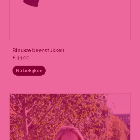
Blauwe beenstukken
€
44.00
Nu bekijken
Dit
product
heeft
meerdere
variaties.
Deze
optie