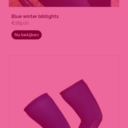
Blue winter bibtights
€
169.00
Nu bekijken
Dit
product
heeft
meerdere
variaties.
Deze
optie
kan
gekozen
worden
op
de