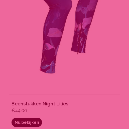
productpagina
Beenstukken Night Lilies
€
44.00
Nu bekijken