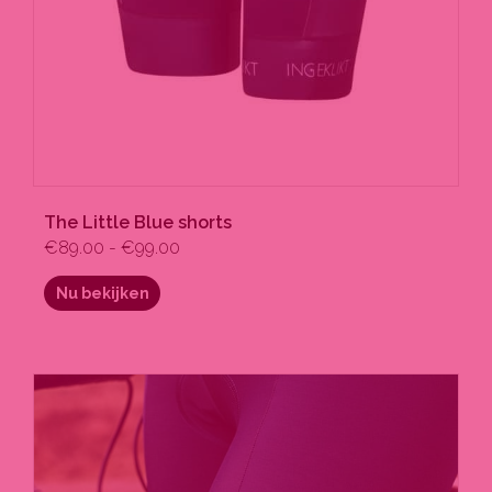
The Little Blue shorts
€
89.00
-
€
99.00
Nu bekijken
Dit
product
heeft
meerdere
variaties.