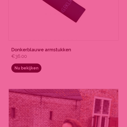
Donkerblauwe armstukken
€
36.00
Nu bekijken
Dit
product
heeft
meerdere
variaties.
Deze
optie