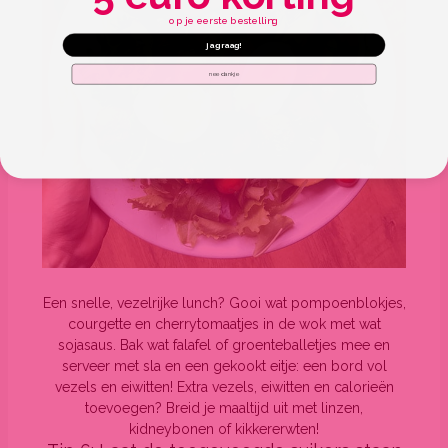
op je eerste bestelling
ja graag!
nee dankje
Een snelle, vezelrijke lunch? Gooi wat pompoenblokjes,
courgette en cherrytomaatjes in de wok met wat
sojasaus. Bak wat falafel of groenteballetjes mee en
serveer met sla en een gekookt eitje: een bord vol
vezels en eiwitten! Extra vezels, eiwitten en calorieën
toevoegen? Breid je maaltijd uit met linzen,
kidneybonen of kikkererwten!