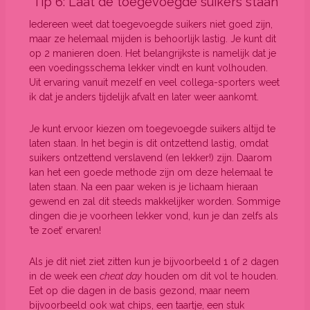
Tip 6: Laat de toegevoegde suikers staan
Iedereen weet dat toegevoegde suikers niet goed zijn,
maar ze helemaal mijden is behoorlijk lastig. Je kunt dit
op 2 manieren doen. Het belangrijkste is namelijk dat je
een voedingsschema lekker vindt en kunt volhouden.
Uit ervaring vanuit mezelf en veel collega-sporters weet
ik dat je anders tijdelijk afvalt en later weer aankomt.
Je kunt ervoor kiezen om toegevoegde suikers altijd te
laten staan. In het begin is dit ontzettend lastig, omdat
suikers ontzettend verslavend (en lekker!) zijn. Daarom
kan het een goede methode zijn om deze helemaal te
laten staan. Na een paar weken is je lichaam hieraan
gewend en zal dit steeds makkelijker worden. Sommige
dingen die je voorheen lekker vond, kun je dan zelfs als
’te zoet’ ervaren!
Als je dit niet ziet zitten kun je bijvoorbeeld 1 of 2 dagen
in de week een
cheat day
houden om dit vol te houden.
Eet op die dagen in de basis gezond, maar neem
bijvoorbeeld ook wat chips, een taartje, een stuk