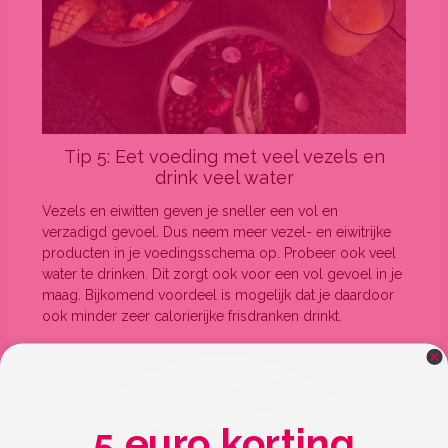
Tip 5: Eet voeding met veel vezels en
drink veel water
Vezels en eiwitten geven je sneller een vol en
verzadigd gevoel. Dus neem meer vezel- en eiwitrijke
producten in je voedingsschema op. Probeer ook veel
water te drinken. Dit zorgt ook voor een vol gevoel in je
maag. Bijkomend voordeel is mogelijk dat je daardoor
ook minder zeer calorierijke frisdranken drinkt.
5 euro korting