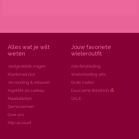
Alles wat je wilt
Jouw favoriete
weten
wieleroutfit
Veelgestelde vragen
Alle fietskleding
Klantenservice
Wielerkleding sets
Verzending & retouren
Grote maten
Ingeklikt als cadeau
Duurzame fietsshirts
Maattabellen
SALE
Dameszemen
Over ons
Mijn account