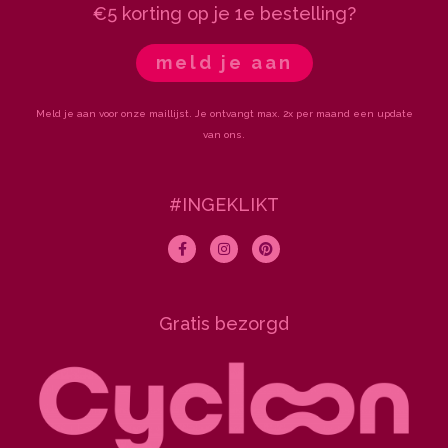
€5 korting op je 1e bestelling?
meld je aan
Meld je aan voor onze maillijst. Je ontvangt max. 2x per maand een update
van ons.
#INGEKLIKT
F
I
P
a
n
i
c
s
n
e
t
t
b
a
e
o
g
r
Gratis bezorgd
o
r
e
k
a
s
-
m
t
f