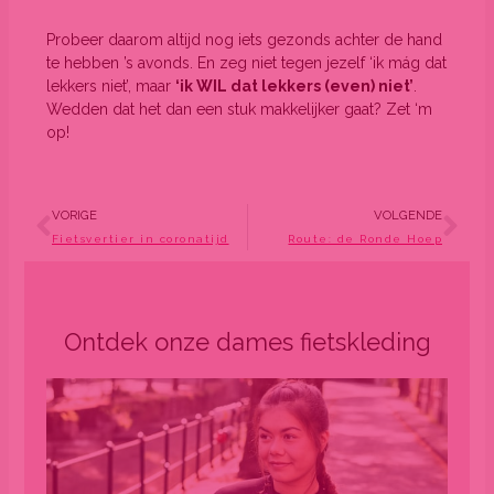
Probeer daarom altijd nog iets gezonds achter de hand
te hebben ’s avonds. En zeg niet tegen jezelf ‘ik mág dat
lekkers niet’, maar
‘ik WIL dat lekkers (even) niet’
.
Wedden dat het dan een stuk makkelijker gaat? Zet ‘m
op!
Vorige
Vo
VORIGE
VOLGENDE
Fietsvertier in coronatijd
Route: de Ronde Hoep
Ontdek onze dames fietskleding