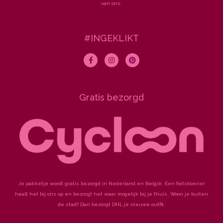
van ons.
#INGEKLIKT
F
I
P
a
n
i
c
s
n
e
t
t
b
a
e
o
g
r
Gratis bezorgd
o
r
e
k
a
s
-
m
t
f
Je pakketje wordt gratis bezorgd in Nederland en België. Een fietskoerier
haalt het bij ons op en bezorgt het waar mogelijk bij je thuis. Woon je buiten
de stad? Dan bezorgt DHL je nieuwe outfit.