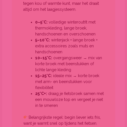
tegen kou of warmte kunt, maar het draait
altijd om het laagjessysteem.
0–5°C:
volledige winteroutfit met
thermokleding, lange broek,
handschoenen en overschoenen
5–10°C:
winterjack + lange broek +
extra accessoires zoals muts en
handschoenen
10–15°C:
overgangsweer → mix van
korte broek met beenstukken of
lichte lange kleding
15–25°C:
ideale mix → korte broek
met arm- en beenstukken voor
flexibiliteit
25°C+:
draag je fietsbroek samen met
een mouwloze top en vergeet je niet
in te smeren
Belangrijkste regel: begin liever iets fris,
want je warmt snel op tijdens het fietsen.