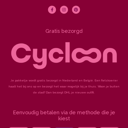
F
I
P
a
n
i
c
s
n
e
t
t
b
a
e
o
g
r
Gratis bezorgd
o
r
e
k
a
s
-
m
t
f
Je pakketje wordt gratis bezorgd in Nederland en België. Een fietskoerier
haalt het bij ons op en bezorgt het waar mogelijk bij je thuis. Woon je buiten
de stad? Dan bezorgt DHL je nieuwe outfit.
Eenvoudig betalen via de methode die je
kiest