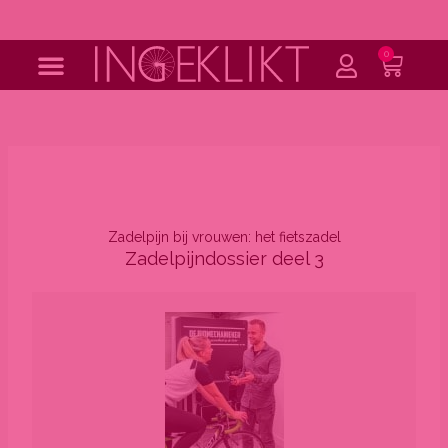
Ga
naar
de
0
Wink
inhoud
Zadelpijn bij vrouwen: het fietszadel
Zadelpijndossier deel 3