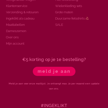
Klantenservice
Wielerkleding sets
Verzending & retouren
Grote maten
Ingeklikt als cadeau
Duurzame fietsshirts
Maattabellen
SALE
Dameszemen
Over ons
Mijn account
€5 korting op je 1e bestelling?
meld je aan
Meld je aan voor onze maillijst. Je ontvangt max. 2x per maand een update
van ons.
#INGEKLIKT