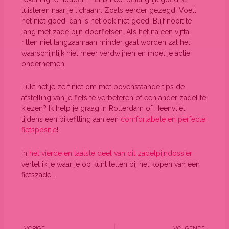
luisteren naar je lichaam. Zoals eerder gezegd: Voelt
het niet goed, dan is het ook niet goed. Blijf nooit te
lang met zadelpijn doorfietsen. Als het na een vijftal
ritten niet langzaamaan minder gaat worden zal het
waarschijnlijk niet meer verdwijnen en moet je actie
ondernemen!
Lukt het je zelf niet om met bovenstaande tips de
afstelling van je fiets te verbeteren of een ander zadel te
kiezen? Ik help je graag in Rotterdam of Heenvliet
tijdens een bikefitting aan een
comfortabele en perfecte
fietspositie
!
In
het vierde en laatste deel van dit zadelpijndossier
vertel ik je waar je op kunt letten bij het kopen van een
fietszadel.
Vorige
Vo
VORIGE
VOLGENDE