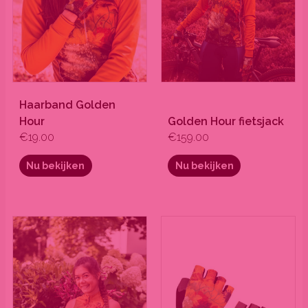
gekozen
gekozen
worden
worden
op
op
de
de
productpagina
productpagina
Haarband Golden
Hour
Golden Hour fietsjack
€
19.00
€
159.00
Nu bekijken
Nu bekijken
Dit
Dit
product
product
heeft
heeft
meerdere
meerdere
variaties.
variaties.
Deze
Deze