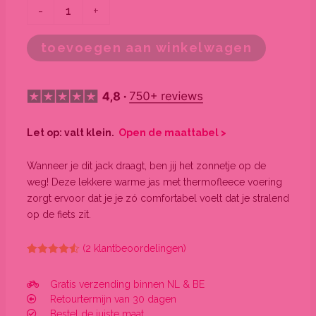
-
+
toevoegen aan winkelwagen
Let op: valt klein.
Open de maattabel >
Wanneer je dit jack draagt, ben jij het zonnetje op de
weg! Deze lekkere warme jas met thermofleece voering
zorgt ervoor dat je je zó comfortabel voelt dat je stralend
op de fiets zit.
(
2
klantbeoordelingen)
Gewaardeerd
2
4.50
op 5
gebaseerd
Gratis verzending binnen NL & BE
op
klant
Retourtermijn van 30 dagen
waarderingen
Bestel de juiste maat