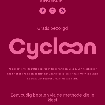
#INGEKLIKT
F
I
P
a
n
i
c
s
n
e
t
t
b
a
e
o
g
r
Gratis bezorgd
o
r
e
k
a
s
-
m
t
f
Je pakketje wordt gratis bezorgd in Nederland en België. Een fietskoerier
haalt het bij ons op en bezorgt het waar mogelijk bij je thuis. Woon je buiten
de stad? Dan bezorgt DHL je nieuwe outfit.
Eenvoudig betalen via de methode die je
kiest