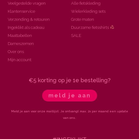
Veelgestelde vragen
Alle fietskleding
Klantenservice
Wielerkleding sets
Verzending & retouren
Grote maten
Ingeklikt als cadeau
Duurzame fietsshirts
Maattabellen
SALE
Dameszemen
Over ons
Mijn account
€5 korting op je 1e bestelling?
meld je aan
Meld je aan voor onze maillijst. Je ontvangt max. 2x per maand een update
van ons.