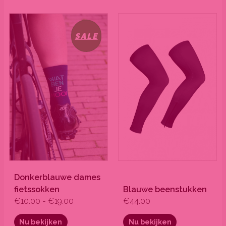
Prijsklasse:
Dit
Dit
€10.00
product
product
SALE
tot
heeft
heeft
€19.00
meerdere
meerdere
variaties.
variaties.
Deze
Deze
optie
optie
kan
kan
gekozen
gekozen
worden
worden
op
op
de
de
productpagina
productpagina
Donkerblauwe dames
fietssokken
Blauwe beenstukken
€
10.00
-
€
19.00
€
44.00
Nu bekijken
Nu bekijken