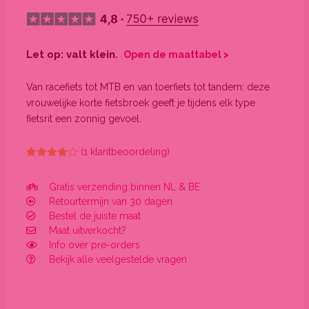
Let op: valt klein.
Open de maattabel >
Van racefiets tot MTB en van toerfiets tot tandem: deze
vrouwelijke korte fietsbroek geeft je tijdens elk type
fietsrit een zonnig gevoel.
(
1
klantbeoordeling)
Gewaardeerd
1
4.00
op 5
gebaseerd
Gratis verzending binnen NL & BE
op
klant
Retourtermijn van 30 dagen
waardering
Bestel de juiste maat
Maat uitverkocht?
Info over pre-orders
Bekijk alle veelgestelde vragen