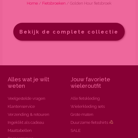
Home
/
Fietsbroeken
/ Golden Hour fietsbroek
Bekijk de complete collectie
Alles wat je wilt
Jouw favoriete
weten
wieleroutfit
Veelgestelde vragen
Alle fietskleding
Klantenservice
Wielerkleding sets
Verzending & retouren
Grote maten
Ingeklikt als cadeau
Duurzame fietsshirts
Maattabellen
SALE