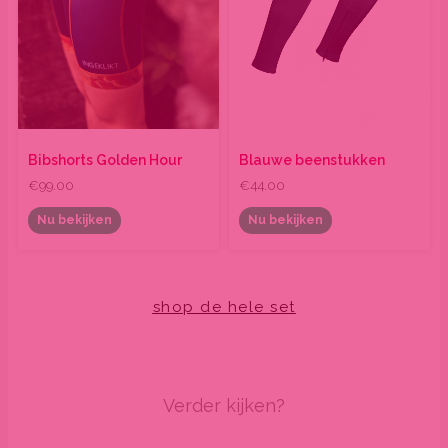
gekozen
gekozen
worden
worden
op
op
de
de
productpagina
productpagina
Bibshorts Golden Hour
Blauwe beenstukken
€
99.00
€
44.00
Nu bekijken
Nu bekijken
shop de hele set
Verder kijken?