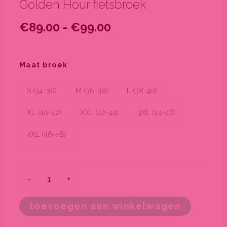
Golden Hour fietsbroek
Prijsklasse:
€
89.00
-
€
99.00
€89.00
tot
Golden
€99.00
Hour
Maat broek
fietsbroek
aantal
S (34-36)
M (36-38)
L (38-40)
XL (40-42)
XXL (42-44)
3XL (44-46)
4XL (46-48)
-
+
toevoegen aan winkelwagen