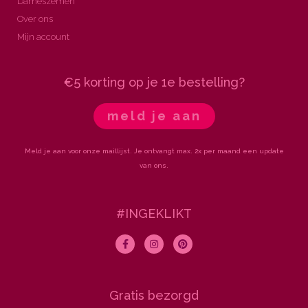
Dameszemen
Over ons
Mijn account
€5 korting op je 1e bestelling?
meld je aan
Meld je aan voor onze maillijst. Je ontvangt max. 2x per maand een update
van ons.
#INGEKLIKT
F
I
P
a
n
i
c
s
n
e
t
t
b
a
e
o
g
r
Gratis bezorgd
o
r
e
k
a
s