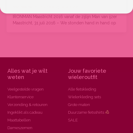
Marloes de Bruin
/
18 augustus 2016
IRONMAN Maastricht 2016 vanaf de zijlijn Man van ijzer
Maastricht, 31 juli 2016 – We stonden hand in hand op
Alles wat je wilt
Jouw favoriete
weten
wieleroutfit
Veelgestelde vragen
Alle fietskleding
Klantenservice
Wielerkleding sets
Verzending & retouren
Grote maten
Ingeklikt als cadeau
Duurzame fietsshirts
Maattabellen
SALE
Dameszemen