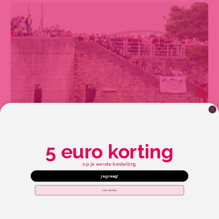
5 euro korting
op je eerste bestelling
ja graag!
nee dankje
Blog