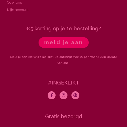
Over ons
Mijn account
€5 korting op je 1e bestelling?
meld je aan
Meld je aan voor onze maillijst. Je ontvangt max. 2x per maand een update
van ons.
#INGEKLIKT
F
I
P
a
n
i
c
s
n
e
t
t
b
a
e
o
g
r
Gratis bezorgd
o
r
e
k
a
s
-
m
t