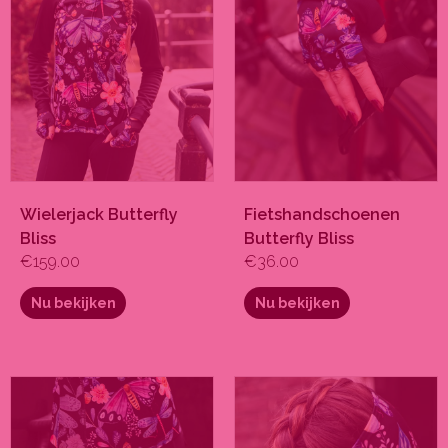
optie
optie
kan
kan
gekozen
gekozen
worden
worden
op
op
de
de
productpagina
productpagina
Wielerjack Butterfly
Fietshandschoenen
Bliss
Butterfly Bliss
€
159.00
€
36.00
Nu bekijken
Nu bekijken
Dit
Dit
product
product
heeft
heeft