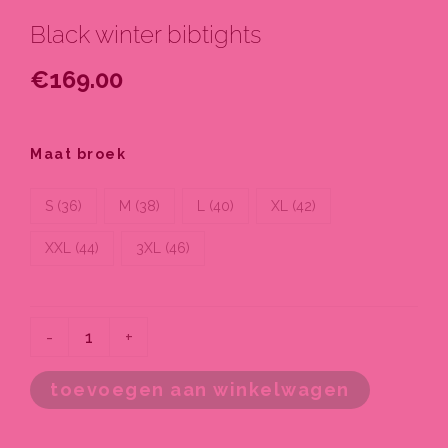
Black winter bibtights
€
169.00
Black
winter
Maat broek
bibtights
aantal
S (36)
M (38)
L (40)
XL (42)
XXL (44)
3XL (46)
-
+
toevoegen aan winkelwagen