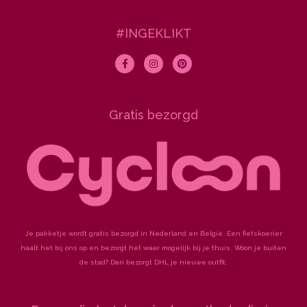
#INGEKLIKT
F
I
P
a
n
i
c
s
n
e
t
t
b
a
e
o
g
r
Gratis bezorgd
o
r
e
k
a
s
-
m
t
f
Je pakketje wordt gratis bezorgd in Nederland en België. Een fietskoerier
haalt het bij ons op en bezorgt het waar mogelijk bij je thuis. Woon je buiten
de stad? Dan bezorgt DHL je nieuwe outfit.