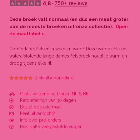
Deze broek valt normaal (en dus een maat groter
dan de meeste broeken uit onze collectie).
Open
de maattabel >
Comfortabel fietsen in weer en wind? Deze winddichte én
waterafstotende lange dames fietsbroek houdt je warm en
droog tijdens elke rit.
(
1
klantbeoordeling)
Gewaardeerd
1
5.00
op 5
gebaseerd
Gratis verzending binnen NL & BE
op
klant
Retourtermijn van 30 dagen
waardering
Bestel de juiste maat
Maat uitverkocht?
Info over pre-orders
Bekijk alle veelgestelde vragen