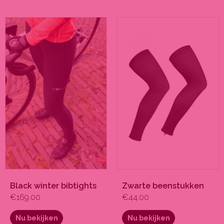
Dit
Dit
product
product
heeft
heeft
meerdere
meerdere
variaties.
variaties.
Deze
Deze
optie
optie
kan
kan
gekozen
gekozen
worden
worden
op
op
de
de
productpagina
productpagina
Black winter bibtights
Zwarte beenstukken
€
169.00
€
44.00
Nu bekijken
Nu bekijken