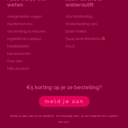
weten
wieleroutfit
Veelgestelde vragen
Alle fietskleding
Klantenservice
Wielerkleding sets
Verzending & retouren
Grote maten
Ingeklikt als cadeau
Duurzame fietsshirts
Maattabellen
SALE
Dameszemen
Over ons
Mijn account
€5 korting op je 1e bestelling?
meld je aan
Meld je aan voor onze maillijst. Je ontvangt max. 2x per maand een update
van ons.