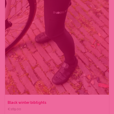
productpagina
Black winter bibtights
€
169.00