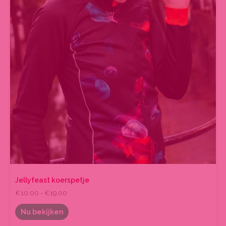
Jellyfeast koerspetje
€
10.00
-
€
19.00
Nu bekijken