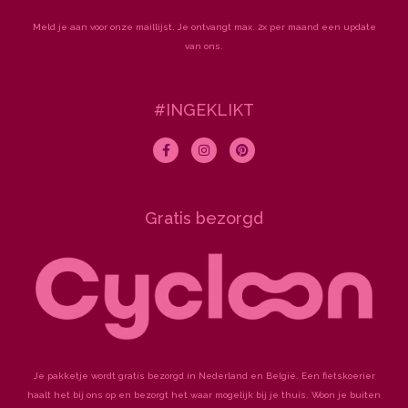
Meld je aan voor onze maillijst. Je ontvangt max. 2x per maand een update
van ons.
#INGEKLIKT
F
I
P
a
n
i
c
s
n
e
t
t
b
a
e
o
g
r
Gratis bezorgd
o
r
e
k
a
s
-
m
t
f
Je pakketje wordt gratis bezorgd in Nederland en België. Een fietskoerier
haalt het bij ons op en bezorgt het waar mogelijk bij je thuis. Woon je buiten