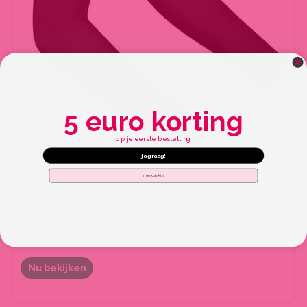
5 euro korting
op je eerste bestelling
ja graag!
nee dankje
Zwarte armwarmers
€
36.00
Nu bekijken