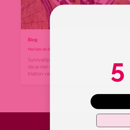
Blog
Marloes de Bruin
/
15 december 2016
5
Survivaltips voor je eerste triatlon 11 dingen
die je niet moet doen tijdens een triatlon Een
triatlon vergt flink veel […]