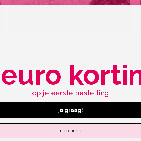
Blog
Marloes de Bruin
/
13 oktober 2016
 euro korti
Mijn eerste triatlon 750 meter zwemmen, 20
km wielrennen en 5 km hardlopen in 01:24:34
Een zwemmer ben ik nooit
op je eerste bestelling
ja graag!
nee dankje