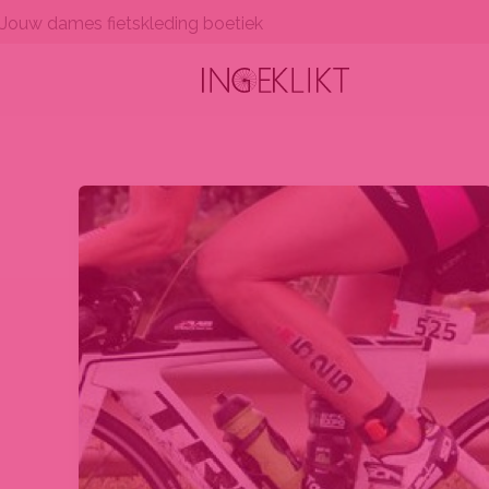
Ga
Jouw dames fietskleding boetiek
naar
de
inhoud