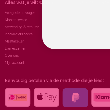
Alles wat je wilt weten
Jouw favoriete 
Veelgestelde vragen
Alle fietskleding
Klantenservice
Wielerkleding sets
Verzending & retouren
Grote maten
Ingeklikt als cadeau
Duurzame fietsshirts
Maattabellen
SALE
Dameszemen
Over ons
Mijn account
Eenvoudig betalen via de methode die je kiest