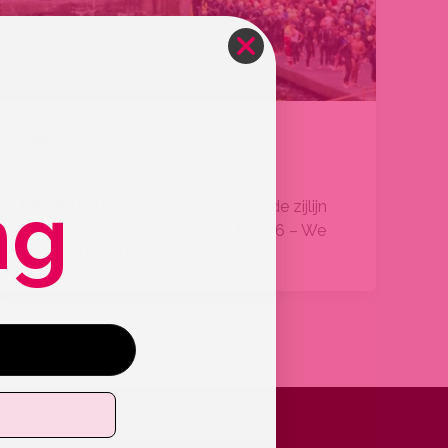
Blog
Marloes de Bruin
/
18 augustus 2016
ng
IRONMAN Maastricht 2016 vanaf de zijlijn
Man van ijzer Maastricht, 31 juli 2016 – We
stonden hand in hand op