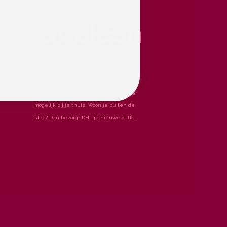
Gratis bezorgd
Je pakketje wordt gratis bezorgd in
Nederland en België. Een fietskoerier
haalt het bij ons op en bezorgt het waar
mogelijk bij je thuis. Woon je buiten de
stad? Dan bezorgt DHL je nieuwe outfit.