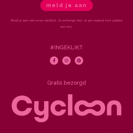
meld je aan
Meld je aan voor onze maillijst. Je ontvangt max. 2x per maand een update
van ons.
#INGEKLIKT
F
I
P
a
n
i
c
s
n
e
t
t
b
a
e
o
g
r
Gratis bezorgd
o
r
e
k
a
s
-
m
t
f