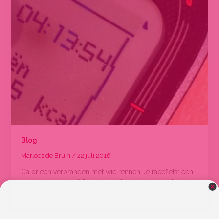
Blog
Marloes de Bruin
/
22 juli 2016
Calorieën verbranden met wielrennen Je racefiets: een
calorieverdamper? “Hoeveel calorieën verbrand ik met
wielrennen?” Het lijkt wel een taboe, jezelf