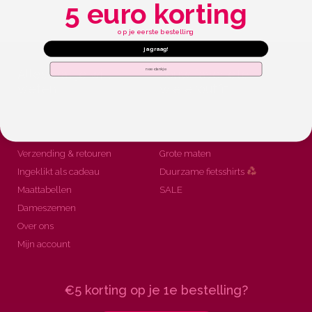
5 euro korting
op je eerste bestelling
ja graag!
nee dankje
Alles wat je wilt
Jouw favoriete
weten
wieleroutfit
Veelgestelde vragen
Alle fietskleding
Klantenservice
Wielerkleding sets
Verzending & retouren
Grote maten
Ingeklikt als cadeau
Duurzame fietsshirts
Maattabellen
SALE
Dameszemen
Over ons
Mijn account
€5 korting op je 1e bestelling?