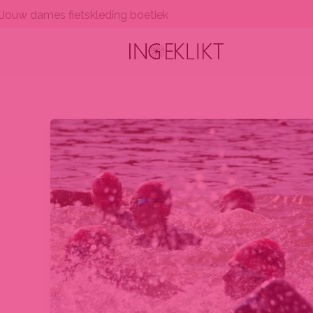
Ga
Jouw dames fietskleding boetiek
naar
de
inhoud