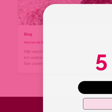
Blog
Marloes de Bruin
/
13 oktober 2016
5
Mijn eerste triatlon 750 meter zwemmen, 20
km wielrennen en 5 km hardlopen in 01:24:34
Een zwemmer ben ik nooit […]