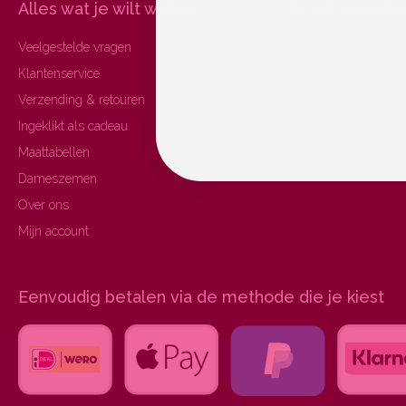
Alles wat je wilt weten
Jouw favoriete 
Veelgestelde vragen
Alle fietskleding
Klantenservice
Wielerkleding sets
Verzending & retouren
Grote maten
Ingeklikt als cadeau
Duurzame fietsshirts
Maattabellen
SALE
Dameszemen
Over ons
Mijn account
Eenvoudig betalen via de methode die je kiest