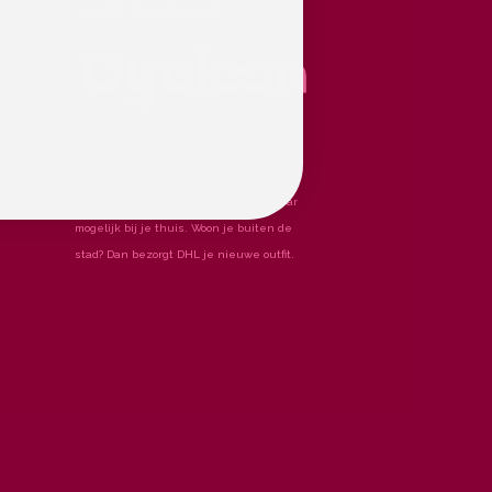
Gratis bezorgd
Je pakketje wordt gratis bezorgd in
Nederland en België. Een fietskoerier
haalt het bij ons op en bezorgt het waar
mogelijk bij je thuis. Woon je buiten de
stad? Dan bezorgt DHL je nieuwe outfit.