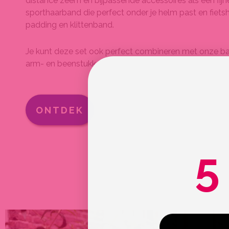
distance zeem en bijpassende accessoires als een fijne
sporthaarband die perfect onder je helm past en fiet
padding en klittenband.
Je kunt deze set ook perfect combineren met onze bas
arm- en beenstukken.
ONTDEK
5