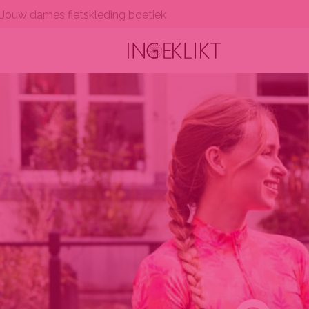
Ga
Jouw dames fietskleding boetiek
naar
de
inhoud