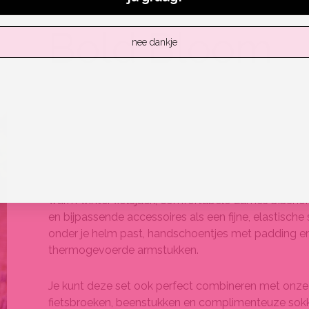
Bold Bloom
nee dankje
VOEL JE KRACHTIG EN (BLOEMEN)PRACHT
Opvallend stoer en vrouwelijk: in deze fietskleding s
de fiets!
De complete set bestaat uit een wielerjersey, een m
warm winter fietsjack, comfortabele dames bibsho
en bijpassende accessoires als een fijne, elastisch
onder je helm past, handschoentjes met padding en
thermogevoerde armstukken.
Je kunt deze set ook perfect combineren met onz
fietsbroeken, beenstukken en complimenteuze sok