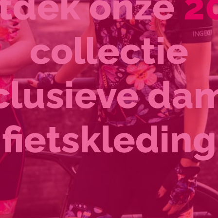
tdek onze
2
collectie
clusieve da
fietskleding