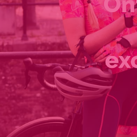
On
ex