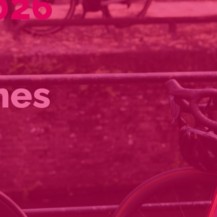
0
2
6
mes