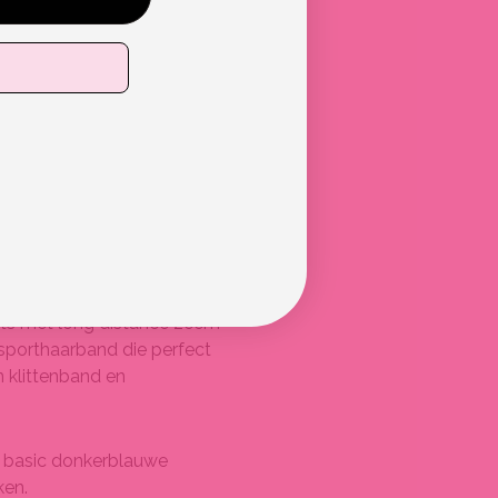
IG
et kun je lekker knallen op
ouwloze top, een heerlijk
rts met long distance zeem
e sporthaarband die perfect
 klittenband en
e basic donkerblauwe
ken.