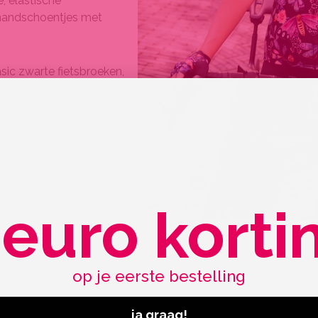
, elastische
shandschoentjes met
ic zwarte fietsbroeken,
 euro korti
op je eerste bestelling
ja graag!