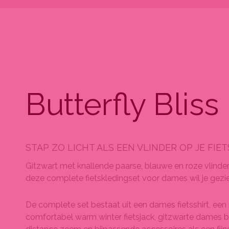
Butterfly Bliss
STAP ZO LICHT ALS EEN VLINDER OP JE FIET
Gitzwart met knallende paarse, blauwe en roze vlinders
deze complete fietskledingset voor dames wil je gezi
De complete set bestaat uit een dames fietsshirt, ee
comfortabel warm winter fietsjack, gitzwarte dames b