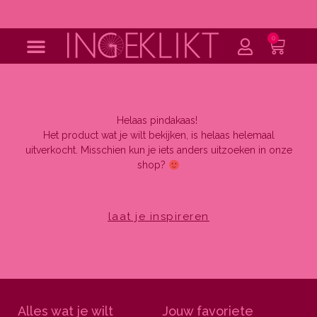
Ga
naar
de
0
Wink
inhoud
Helaas pindakaas!
Het product wat je wilt bekijken, is helaas helemaal
uitverkocht. Misschien kun je iets anders uitzoeken in onze
shop?
laat je inspireren
Alles wat je wilt
Jouw favoriete