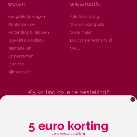
weten
wieleroutfit
Veelgestelde vragen
Alle fietskleding
Klantenservice
Wielerkleding sets
Verzending & retouren
Grote maten
Ingeklikt als cadeau
Duurzame fietsshirts
Maattabellen
SALE
Dameszemen
Over ons
Mijn account
€5 korting op je 1e bestelling?
meld je aan
5 euro korting
Meld je aan voor onze maillijst. Je ontvangt max. 2x per maand een update
van ons.
op je eerste bestelling