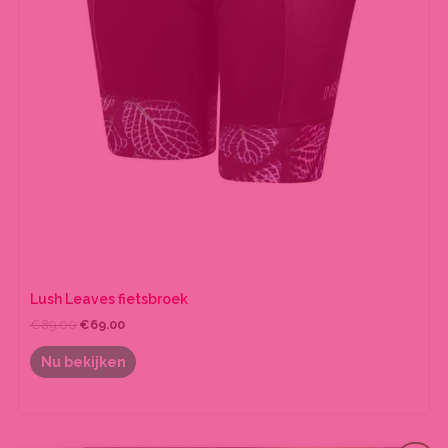
Lush Leaves fietsbroek
€
89.00
€
69.00
Nu bekijken