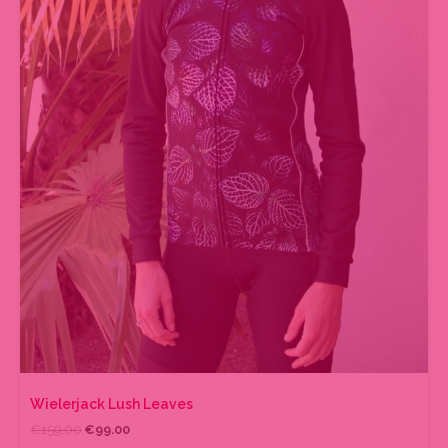
de
productpagina
Wielerjack Lush Leaves
€
159.00
€
99.00