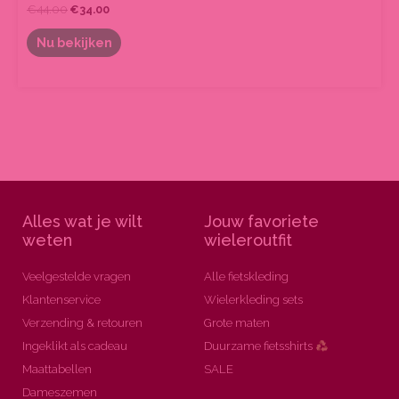
€
44.00
€
34.00
Nu bekijken
Alles wat je wilt
Jouw favoriete
weten
wieleroutfit
Veelgestelde vragen
Alle fietskleding
Klantenservice
Wielerkleding sets
Verzending & retouren
Grote maten
Ingeklikt als cadeau
Duurzame fietsshirts
Maattabellen
SALE
Dameszemen