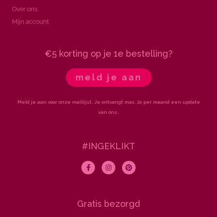
Over ons
Mijn account
€5 korting op je 1e bestelling?
meld je aan
Meld je aan voor onze maillijst. Je ontvangt max. 2x per maand een update
van ons.
#INGEKLIKT
F
I
P
a
n
i
c
s
n
e
t
t
b
a
e
o
g
r
Gratis bezorgd
o
r
e
k
a
s