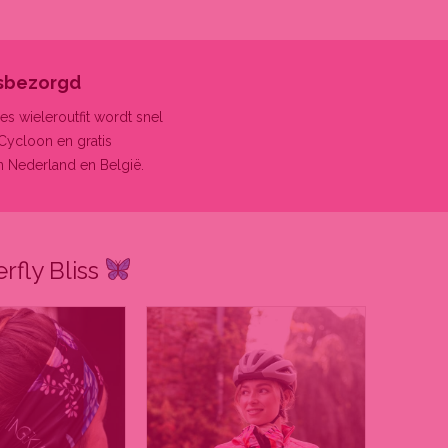
isbezorgd
s wieleroutfit wordt snel
Cycloon en gratis
n Nederland en België.​
rfly Bliss
Dit
product
heeft
meerdere
variaties.
Deze