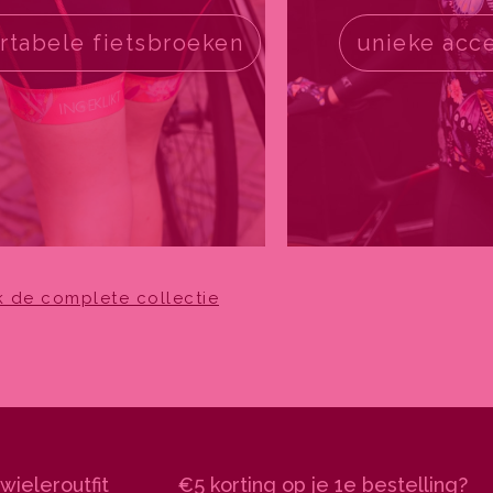
rtabele fietsbroeken
unieke acc
k de complete collectie
wieleroutfit
€5 korting op je 1e bestelling?