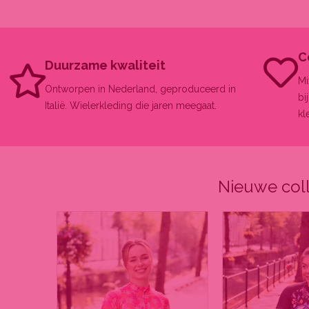
C
Duurzame kwaliteit
Mi
Ontworpen in Nederland, geproduceerd in
bi
Italië. Wielerkleding die jaren meegaat.
kl
Nieuwe col
Dit
Dit
product
product
heeft
heeft
meerdere
meerdere
variaties.
variaties.
Deze
Deze