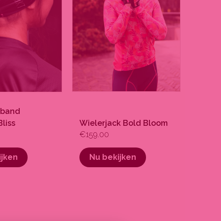
optie
kan
gekozen
worden
op
de
gina
productpagina
rband
Bliss
Wielerjack Bold Bloom
€
159.00
ijken
Nu bekijken