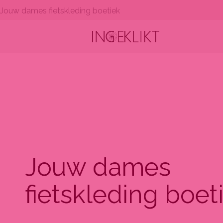
Ga
Jouw dames fietskleding boetiek
naar
de
inhoud
Jouw dames
fietskleding boet