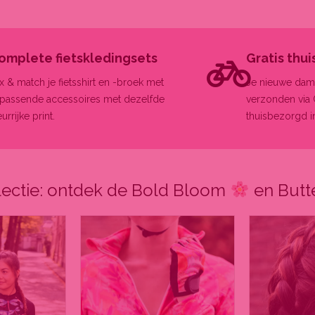
omplete fietskledingsets
Gratis thu
x & match je fietsshirt en -broek met
Je nieuwe dame
jpassende accessoires met dezelfde
verzonden via 
eurrijke print.
thuisbezorgd i
lectie: ontdek de Bold Bloom
en Butte
Dit
Dit
product
product
heeft
heeft
meerdere
meerdere
variaties.
variaties.
Deze
Deze