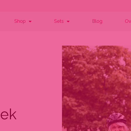
Shop
Sets
Blog
Ov
iek