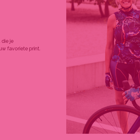
 die je
w favoriete print.