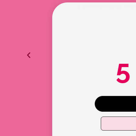
wielerkleding erv
5
tje. De
"Fantastische fietsspullen. H
leg over
meerdere sets want is kwalitat
ding is
lekker en ziet er heel leu