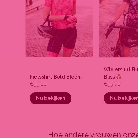
optie
optie
kan
kan
gekozen
gekozen
worden
worden
op
op
de
de
productpagina
productpagina
Wielershirt Bu
Fietsshirt Bold Bloom
Bliss
€
99.00
€
99.00
Nu bekijken
Nu bekijke
Hoe andere vrouwen onze