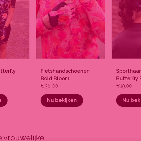
optie
optie
kan
kan
gekozen
gekozen
worden
worden
op
op
de
de
productpagina
productpa
tterfly
Fietshandschoenen
Sporthaa
Bold Bloom
Butterfly 
€
36.00
€
19.00
n
Nu bekijken
Nu bek
 vrouwelijke